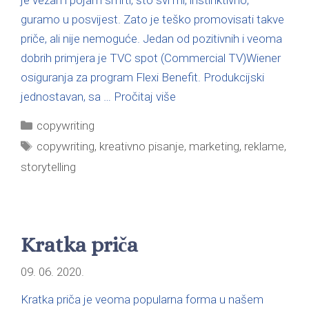
guramo u posvijest. Zato je teško promovisati takve
priče, ali nije nemoguće. Jedan od pozitivnih i veoma
dobrih primjera je TVC spot (Commercial TV)Wiener
osiguranja za program Flexi Benefit. Produkcijski
jednostavan, sa …
Pročitaj više
copywriting
copywriting
,
kreativno pisanje
,
marketing
,
reklame
,
storytelling
Kratka priča
09. 06. 2020.
Kratka priča je veoma popularna forma u našem