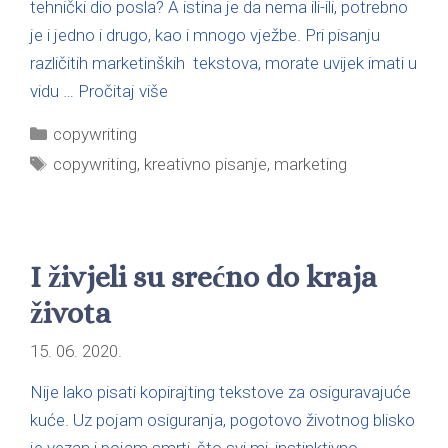
tehnički dio posla? A istina je da nema ili-ili, potrebno
je i jedno i drugo, kao i mnogo vježbe. Pri pisanju
različitih marketinških tekstova, morate uvijek imati u
vidu …
Pročitaj više
copywriting
copywriting
,
kreativno pisanje
,
marketing
I živjeli su srećno do kraja
života
15. 06. 2020.
Nije lako pisati kopirajting tekstove za osiguravajuće
kuće. Uz pojam osiguranja, pogotovo životnog blisko
je vezan i pojam smrti, što svi mi, instinktivno,