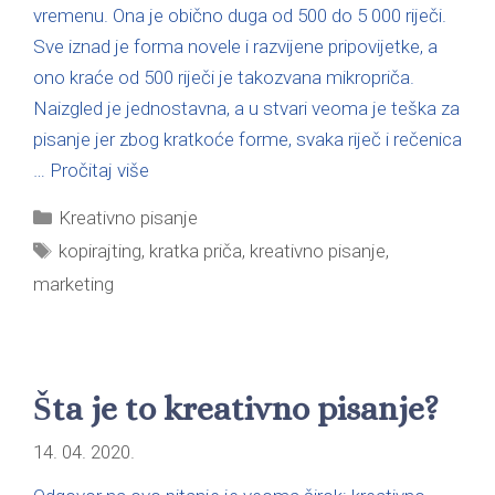
vremenu. Ona je obično duga od 500 do 5 000 riječi.
Sve iznad je forma novele i razvijene pripovijetke, a
ono kraće od 500 riječi je takozvana mikropriča.
Naizgled je jednostavna, a u stvari veoma je teška za
pisanje jer zbog kratkoće forme, svaka riječ i rečenica
…
Pročitaj više
Kreativno pisanje
kopirajting
,
kratka priča
,
kreativno pisanje
,
marketing
Šta je to kreativno pisanje?
14. 04. 2020.