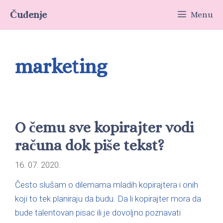
Čuđenje
Menu
marketing
O čemu sve kopirajter vodi
računa dok piše tekst?
16. 07. 2020.
Često slušam o dilemama mladih kopirajtera i onih
koji to tek planiraju da budu. Da li kopirajter mora da
bude talentovan pisac ili je dovoljno poznavati