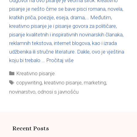
Odgovor na ovo pitanje je veoma širok: kreativno
pisanje je nešto čime se bave pisci romana, novela,
kratkih priča, poezije, eseja, drama,… Međutim,
kreativno pisanje je i pisanje govora za političare,
pisanje kvalitetnih i inspirativnih novinarskih članaka,
reklamnih tekstova, internet blogova, kao i izrada
udžbenika ili stručne literature. Dakle, ovo je vještina
koju bi trebalo …
Pročitaj više
Kreativno pisanje
copywriting
,
kreativno pisanje
,
marketing
,
novinarstvo
,
odnosi s javnošću
Recent Posts