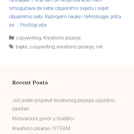
omogućava da sebe objasnimo svijetu i svijet
objasnimo sebi. Razvojem nauke i tehnologije, priča
se …
Pročitaj više
copywriting
,
Kreativno pisanje
bajke
,
copywriting
,
kreativno pisanje
,
mit
Recent Posts
Još jedan projekat kreativnog pisanja uspješno
završen.
Motivacioni govor u Gradišci
Kreativno pisanje i STEAM