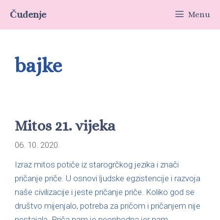
Čuđenje
Menu
bajke
Mitos 21. vijeka
06. 10. 2020.
Izraz mitos potiče iz starogrčkog jezika i znači
pričanje priče. U osnovi ljudske egzistencije i razvoja
naše civilizacije i jeste pričanje priče. Koliko god se
društvo mijenjalo, potreba za pričom i pričanjem nije
nestajala. Priča nam je neophodna jer nam